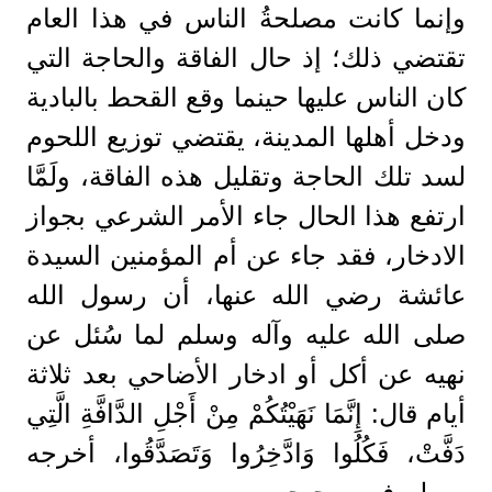
وإنما كانت مصلحةُ الناس في هذا العام
تقتضي ذلك؛ إذ حال الفاقة والحاجة التي
كان الناس عليها حينما وقع القحط بالبادية
ودخل أهلها المدينة، يقتضي توزيع اللحوم
لسد تلك الحاجة وتقليل هذه الفاقة، ولَمَّا
ارتفع هذا الحال جاء الأمر الشرعي بجواز
الادخار، فقد جاء عن أم المؤمنين السيدة
عائشة رضي الله عنها، أن رسول الله
صلى الله عليه وآله وسلم لما سُئل عن
نهيه عن أكل أو ادخار الأضاحي بعد ثلاثة
أيام قال: إِنَّمَا نَهَيْتُكُمْ مِنْ أَجْلِ الدَّافَّةِ الَّتِي
دَفَّتْ، فَكُلُوا وَادَّخِرُوا وَتَصَدَّقُوا، أخرجه