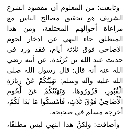
وتابعت: من المعلوم أن مقصود الشرع
الشريف هو تحقيق مصالح الناس مع
مراعاة أحوالهم المختلفة، ومن هذا
المنطلق جاء النهي عن ادخار لحوم
الأضاحي فوق ثلاثة أيام، فقد ورد في
حديث عبد الله بن بُرَيْدة، عن أبيه رضي
الله عنه أنه قال: قال رسول الله صلى
الله عليه وآله وسلم: نَهَيْتُكُمْ عَنْ زِيَارَةِ
الْقُبُورِ، فَزُورُوهَا، وَنَهَيْتُكُمْ عَنْ لُحُومِ
الْأَضَاحِيِّ فَوْقَ ثَلَاثٍ، فَأَمْسِكُوا مَا بَدَا لَكُمْ،
أخرجه مسلم في صحيحه.
وأضافت: ولكنَّ هذا النهي ليس مطلقًا،