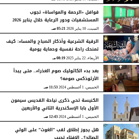
قوافل «الرحمة والمواساة» تجوب
المستشفيات ودور الرعاية خلال يناير 2026
السبت، 10 يناير 2026
05:21 صـ
الرقية الشرعية وأذكار الصباح والمساء: كيف
تمنحك راحة نفسية وحماية يومية
الأربعاء، 22 يناير 2025
08:19 مـ
بعد بدء الكاثوليك صوم العذراء.. متى يبدأ
الأرثوذكس صومه؟
الخميس، 1 أغسطس 2024
11:53 صـ
الكنيسة تحي ذكرى نياحة القديس سيمون
الأول بابا الإسكندرية الثاني والأربعين
الخميس، 1 أغسطس 2024
12:43 صـ
هل يجوز إطلاق لقب ”الغوث” على الولي
الصالح؟.. الإفتاء تجيب