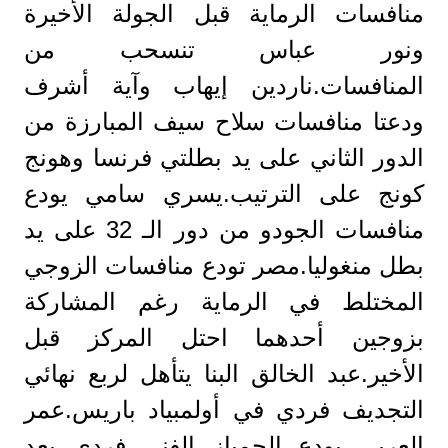
منافسات الرماية قبل الجولة الأخيرة
ونور عباس تنسحب من
المنافسات.ناردين إيهاب وآية أشرف
ودعتا منافسات سلاح سيف المبارزة من
الدور الثاني على يد بطلتي فرنسا وهونج
كونج على الترتيب.يسري سامي يودع
منافسات الجودو من دور الـ 32 على يد
بطل منغوليا.مصر تودع منافسات الزوجي
المختلط في الرماية رغم المشاركة
بزوجين أحدهما احتل المركز قبل
الأخير.عبد الخالق البنا يتأهل لربع نهائي
التجديف فردي في أولمبياد باريس.عمر
العربي يودع الجمباز الفني فردي بعد