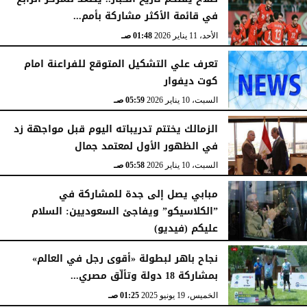
في قائمة الأكثر مشاركة بأمم...
الأحد، 11 يناير 2026
01:48 صـ
تعرف علي التشكيل المتوقع للفراعنة امام
كوت ديفوار
السبت، 10 يناير 2026
05:59 صـ
الزمالك يختتم تدريباته اليوم قبل مواجهة زد
في الظهور الأول لمعتمد جمال
السبت، 10 يناير 2026
05:58 صـ
مبابي يصل إلى جدة للمشاركة في
”الكلاسيكو” ويفاجئ السعوديين: السلام
عليكم (فيديو)
السبت، 10 يناير 2026
05:57 صـ
نجاح باهر لبطولة «أقوى رجل في العالم»
بمشاركة 18 دولة وتألّق مصري...
الخميس، 19 يونيو 2025
01:25 صـ