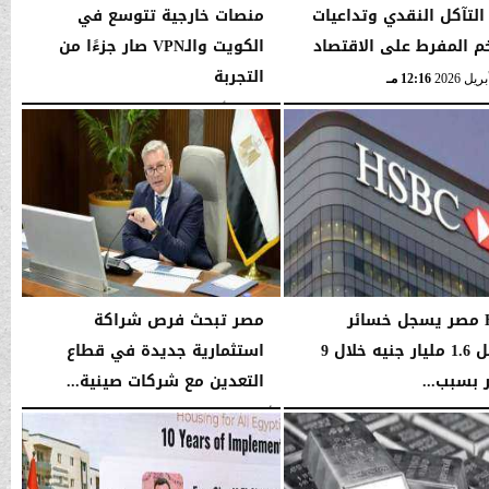
 التآكل النقدي وتداعيات
منصات خارجية تتوسع في
م المفرط على الاقتصاد
الكويت والـVPN صار جزءًا من
التجربة
12:16 مـ
السبت، 4 أبريل 2026
05:24 صـ
HSBC مصر يسجل خسائر
مصر تبحث فرص شراكة
تشغيل 1.6 مليار جنيه خلال 9
استثمارية جديدة في قطاع
بسبب...
التعدين مع شركات صينية...
03:45 صـ
الأربعاء، 14 يناير 2026
03:42 صـ