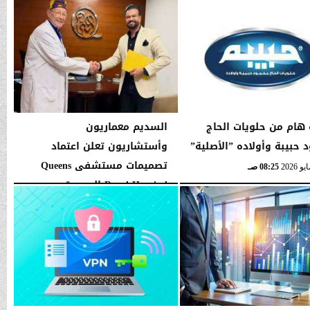
 هام من حلويات الحاج
السديم معماريون
 حبيبة وأولاده ”الأصلية”
وأستشاريون تعلن اعتماد
تصميمات مستشفى Queens
08:25 صـ
Royal Hospital الجديدة
بالتجمع...
الأحد، 10 مايو 2026
08:40 صـ