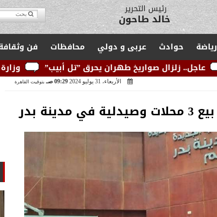
مدير التحرير
يوسف قبودان
رياضة
حوادث
عربى و دولي
محافظات
فن وثقافة
واريخ طهران يحرق ”تل أبيب”
وزارة الكهرباء: الشبكة
الأربعاء، 31 يوليو 2024
09:29 صـ
بتوقيت القاهرة