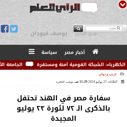
يوسف قبودان
مدير التحرير
أخبار مصر
سياسة
باء: الشبكة القومية آمنة ومستقرة
الجامعة الأمريكية
عربى و دولي
الثلاثاء، 23 يوليو 2024
11:29 صـ
بتوقيت القاهرة
2024-07-23 11:29:04
سفارة مصر في الهند تحتفل
بالذكرى الـ ٧٢ لثورة ٢٣ يوليو
المجيدة