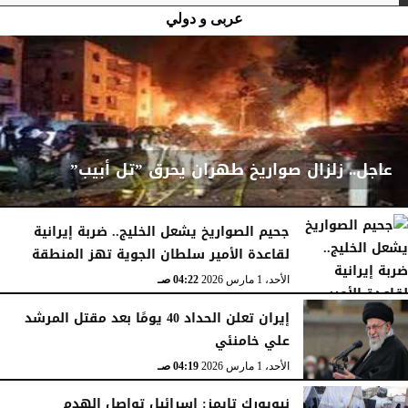
عربى و دولي
عاجل.. زلزال صواريخ طهران يحرق ”تل أبيب”
جحيم الصواريخ يشعل الخليج.. ضربة إيرانية
لقاعدة الأمير سلطان الجوية تهز المنطقة
الأحد، 1 مارس 2026
04:23 صـ
الأحد، 1 مارس 2026
04:22 صـ
إيران تعلن الحداد 40 يومًا بعد مقتل المرشد
علي خامنئي
الأحد، 1 مارس 2026
04:19 صـ
نيويورك تايمز: إسرائيل تواصل الهدم