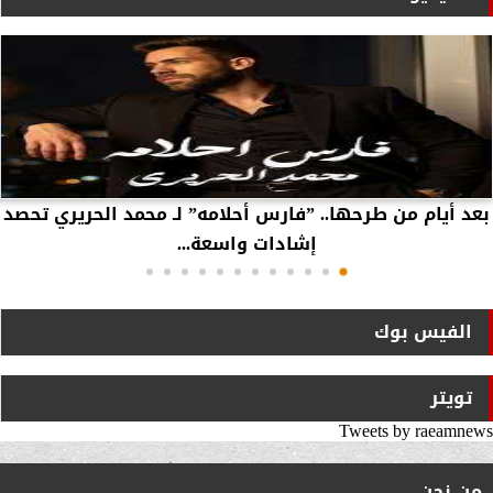
بعد أيام من طرحها.. ”فارس أحلامه” لـ محمد الحريري تحصد
إشادات واسعة...
الفيس بوك
تويتر
Tweets by raeamnews
من نحن