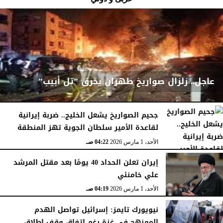
عاجل.. زلزال صواريخ طهران يحرق ”تل أبيب”
جحيم الصواريخ يشعل الخليج.. ضربة إيرانية
لقاعدة الأمير سلطان الجوية تهز المنطقة
الأحد، 1 مارس 2026
04:23 صـ
الأحد، 1 مارس 2026
04:22 صـ
إيران تعلن الحداد 40 يومًا بعد مقتل المرشد
علي خامنئي
الأحد، 1 مارس 2026
04:19 صـ
نيويورك تايمز: إسرائيل تواصل الهدم
الممنهج في غزة رغم اتفاق وقف إطلاق...