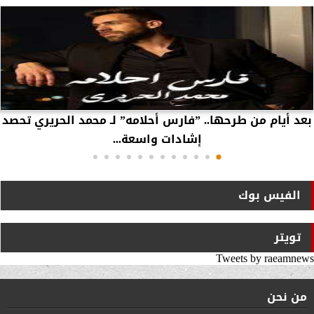
بعد أيام من طرحها.. ”فارس أحلامه” لـ محمد الحريري تحصد
إشادات واسعة...
الفيس بوك
تويتر
Tweets by raeamnews
من نحن