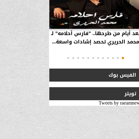
عد أيام من طرحها.. ”فارس أحلامه” لـ
بالفيديو… سامر 
حمد الحريري تحصد إشادات واسعة...
استراتيجية لزيارة 
انتقلت من ”
الفيس بوك
تويتر
Tweets by raeamne