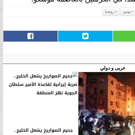
بوتين
روسيا
عربى و دولي
جحيم الصواريخ يشعل الخليج..