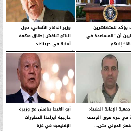
 يؤكد للمتظاهرين
وزير الدفاع الألماني: دول
انيين أن “المساعدة في
الناتو تناقش إطلاق مهمة
ا” إليهم
أمنية في جرينلاند
03:53 صـ
الأربعاء، 14 يناير 2026
03:52 صـ
جمعية الإغاثة الطبية:
أبو الغيط يناقش مع وزيرة
ة في غزة فوق الوصف
خارجية أيرلندا التطورات
تمع الدولي حتى...
الإقليمية في غزة