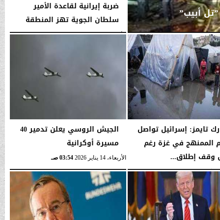
ضربة إيرانية لقاعدة الأمير
”تل أبيب”
سلطان الجوية تهز المنطقة
الأحد، 1 مارس 2026
04:22 صـ
رك تايمز: إسرائيل تواصل
الجيش الروسي يعلن تدمير 40
 الممنهج في غزة رغم
مسيرة أوكرانية
 وقف إطلاق...
الأربعاء، 14 يناير 2026
03:54 صـ
03:56 صـ