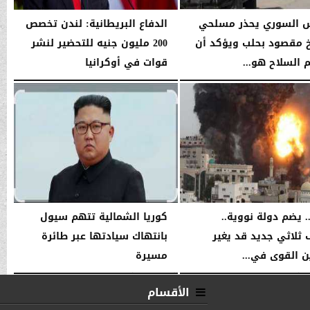
 السوري يحذر مسلحي
الدفاع البريطانية: لندن تخصص
 مقصود بحلب ويؤكد أن
200 مليون جنيه للتحضير لنشر
 السلاح هو...
قوات في أوكرانيا
06:38 صـ
السبت، 10 يناير 2026
06:38 صـ
. يضم دولة نووية..
كوريا الشمالية تتهم سيول
 ثلاثي جديد قد يغير
بانتهاك سيادتها عبر طائرة
ن القوى في...
مسيرة
06:36 صـ
السبت، 10 يناير 2026
06:36 صـ
الأقسام