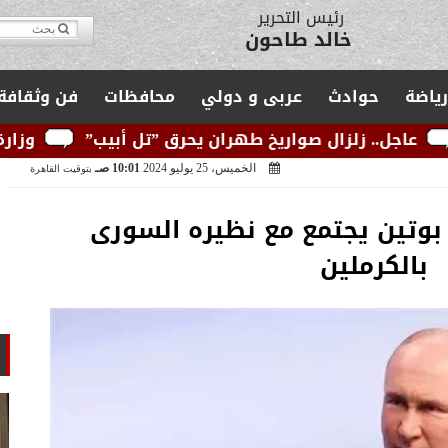
مدير التحرير
يوسف قبودان
رياضة
حوادث
عربى و دولي
محافظات
فن وثقافة
ال صواريخ طهران يحرق ”تل أبيب”
وزارة الكهرباء: ال
الخميس، 25 يوليو 2024
10:01 صـ
بتوقيت القاهرة
: بوتين يجتمع مع نظيره السورى
بالكرملين