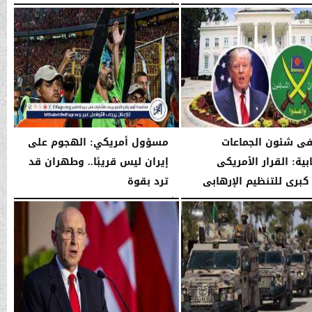
03:52 صـ
الأربعاء، 14 يناير 2026
03:51 صـ
فى شئون الجماعات
مسؤول أمريكي: الهجوم على
بية: القرار الأمريكى
إيران ليس قريبًا.. وطهران قد
كبرى للتنظيم الإرهابى
ترد بقوة
03:39 صـ
الأربعاء، 14 يناير 2026
03:39 صـ