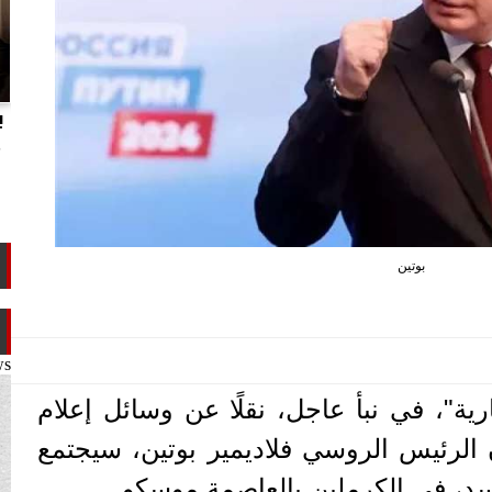
انتهاكات الدوحة.. تقرير يفضح تجاوزات
ب
تميم ضد ابن عمه طلال آل ثاني
م
بوتين
ws
ارية"، في نبأ عاجل، نقلًا عن وسائل إعلام
 الرئيس الروسي فلاديمير بوتين، سيجتمع
سد، في الكرملين بالعاصمة موسكو.