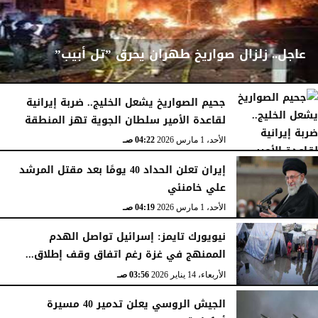
عاجل.. زلزال صواريخ طهران يحرق ”تل أبيب”
جحيم الصواريخ يشعل الخليج.. ضربة إيرانية
لقاعدة الأمير سلطان الجوية تهز المنطقة
الأحد، 1 مارس 2026
04:23 صـ
الأحد، 1 مارس 2026
04:22 صـ
إيران تعلن الحداد 40 يومًا بعد مقتل المرشد
علي خامنئي
الأحد، 1 مارس 2026
04:19 صـ
نيويورك تايمز: إسرائيل تواصل الهدم
الممنهج في غزة رغم اتفاق وقف إطلاق...
الأربعاء، 14 يناير 2026
03:56 صـ
الجيش الروسي يعلن تدمير 40 مسيرة