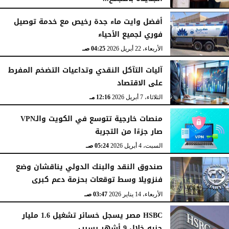
الأحد، 10 مايو 2026
08:40 صـ
أفضل وايت ماء جدة رخيص مع خدمة توصيل
فوري لجميع الأحياء
الأربعاء، 22 أبريل 2026
04:25 صـ
آليات التآكل النقدي وتداعيات التضخم المفرط
على الاقتصاد
الثلاثاء، 7 أبريل 2026
12:16 مـ
منصات خارجية تتوسع في الكويت والـVPN
صار جزءًا من التجربة
السبت، 4 أبريل 2026
05:24 صـ
صندوق النقد والبنك الدولي يناقشان وضع
فنزويلا وسط توقعات بحزمة دعم كبرى
الأربعاء، 14 يناير 2026
03:47 صـ
HSBC مصر يسجل خسائر تشغيل 1.6 مليار
جنيه خلال 9 أشهر بسبب...