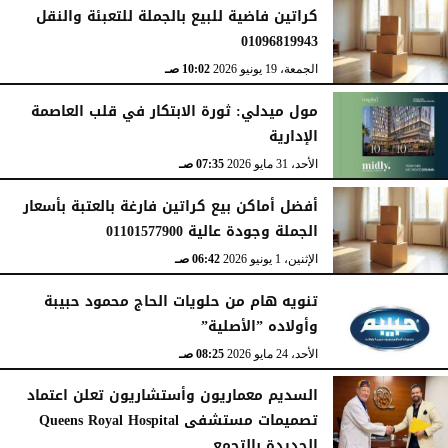
كراتين فاضية للبيع بالجملة للتعبئة والنقل
01096819943
الجمعة، 19 يونيو 2026
10:02 صـ
مول ميدلي: ثورة الابتكار في قلب العاصمة
الإدارية
الأحد، 31 مايو 2026
07:35 صـ
أفضل أماكن بيع كراتين فارغة بالعتبة بأسعار
الجملة وجودة عالية 01101577900
الإثنين، 1 يونيو 2026
06:42 صـ
تنويه هام من حلويات الحاج محمود حبيبة
وأولاده ”الأصلية”
الأحد، 24 مايو 2026
08:25 صـ
السديم معماريون وأستشاريون تعلن اعتماد
تصميمات مستشفى Queens Royal Hospital
الجديدة بالتجمع...