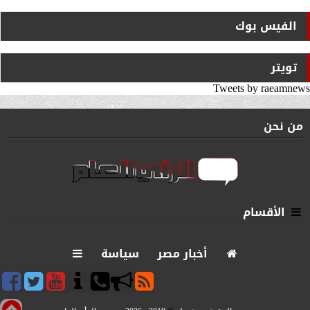
الفيس بوك
تويتر
Tweets by raeamnews
من نحن
الأقسام
أخبار مصر
سياسة