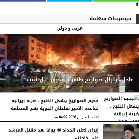
⇧
موضوعات متعلقة
عربى و دولي
عاجل.. زلزال صواريخ طهران يحرق ”تل أبيب”
جحيم الصواريخ يشعل الخليج.. ضربة إيرانية
لقاعدة الأمير سلطان الجوية تهز المنطقة
الأحد، 1 مارس 2026
04:23 صـ
الأحد، 1 مارس 2026
04:22 صـ
إيران تعلن الحداد 40 يومًا بعد مقتل المرشد
علي خامنئي