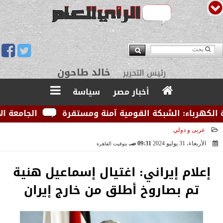
يوسف قبودان
مدير التحرير
أخبار مصر
سياسة
هرباء: الشبكة القومية آمنة ومستقرة
الجامعة الأمريك
عربى و دولي
الأربعاء، 31 يوليو 2024
09:31 صـ
بتوقيت القاهرة
2024-07-31 09:31:29
إعلام إيراني: اغتيال إسماعيل هنية
تم بصاروخ أطلق من خارج إيران