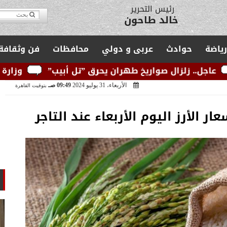
مدير التحرير
يوسف قبودان
رياضة
حوادث
عربى و دولي
محافظات
فن وثقافة
ريخ طهران يحرق ”تل أبيب”
وزارة الكهرباء: الشبكة ا
الأربعاء، 31 يوليو 2024
09:49 صـ
بتوقيت القاهرة
ار الأرز اليوم الأربعاء عند التاجر