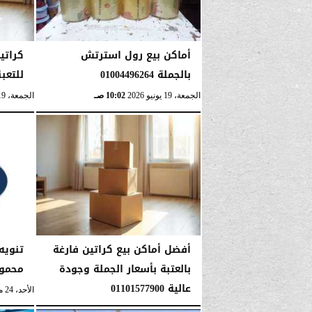
أماكن بيع رول استرتش
كراتي
بالجملة 01004496264
للتعبئة و
الجمعة، 19 يونيو 2026
10:02 صـ
الجمعة، 19 يونيو 2026
أفضل أماكن بيع كراتين فارغة
تنويه
بالعتبة بأسعار الجملة وجودة
محمود
عالية 01101577900
الأحد، 24 مايو 2026
الإثنين، 1 يونيو 2026
06:42 صـ