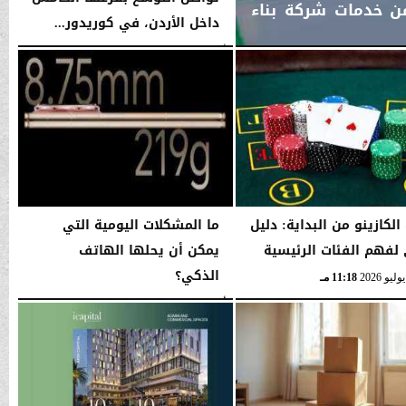
من خدمات شركة بناء
داخل الأردن، في كوريدور...
الأحد، 26 يوليو 2026
09:05 صـ
الكازينو من البداية: دليل
ما المشكلات اليومية التي
لفهم الفئات الرئيسية
يمكن أن يحلها الهاتف
الذكي؟
11:18 مـ
الأحد، 21 يونيو 2026
06:15 صـ