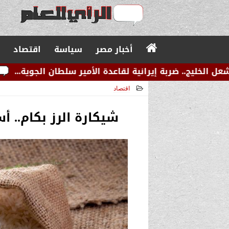
أخبار مصر
سياسة
اقتصاد
انية لقاعدة الأمير سلطان الجوية...
عاجل.. زلزال صوا
اقتصاد
2024-07-31 09:49:51
شيكارة الرز بكام.. أسع