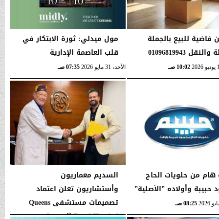
ن فاضية للبيع بالجملة
مول ميدلي: ثورة الابتكار في
النقل 01096819943
قلب العاصمة الإدارية
10:02 صـ
الأحد، 31 مايو 2026
07:35 صـ
 هام من حلويات الحاج
السديم معماريون
 حبيبة وأولاده ”الأصلية”
وأستشاريون تعلن اعتماد
تصميمات مستشفى Queens
08:25 صـ
Royal Hospital الجديدة