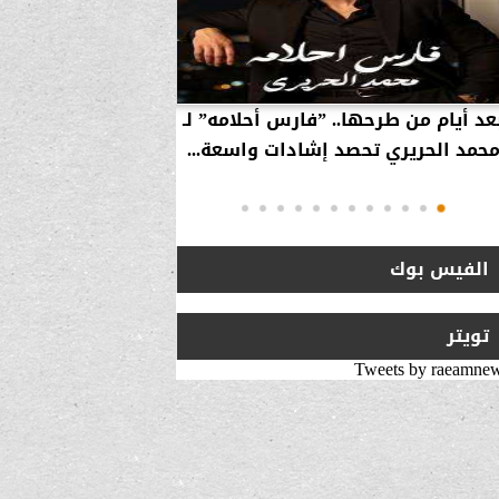
عد أيام من طرحها.. ”فارس أحلامه” لـ
بالفيديو… سامر 
حمد الحريري تحصد إشادات واسعة...
استراتيجية لزيارة 
انتقلت من ”
الفيس بوك
تويتر
Tweets by raeamne