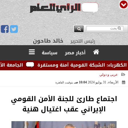
يوسف قبودان
مدير التحرير
أخبار مصر
سياسة
رباء: الشبكة القومية آمنة ومستقرة
الجامعة الأمريك
عربى و دولي
الأربعاء، 31 يوليو 2024
10:04 صـ
بتوقيت القاهرة
2024-07-31 10:04:00
اجتماع طارئ للجنة الأمن القومي
الإيراني عقب اغتيال هنية