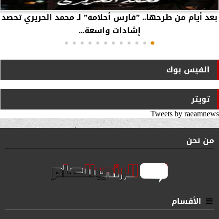
بعد أيام من طرحها.. ”فارس أحلامه” لـ محمد الحريري تحصد
إشادات واسعة...
الفيس بوك
تويتر
Tweets by raeamnews
من نحن
الأقسام