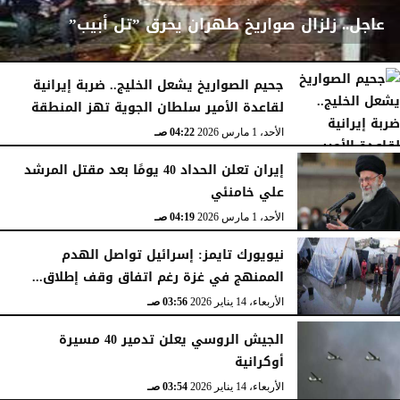
عاجل.. زلزال صواريخ طهران يحرق ”تل أبيب”
جحيم الصواريخ يشعل الخليج.. ضربة إيرانية
لقاعدة الأمير سلطان الجوية تهز المنطقة
الأحد، 1 مارس 2026
04:23 صـ
الأحد، 1 مارس 2026
04:22 صـ
إيران تعلن الحداد 40 يومًا بعد مقتل المرشد
علي خامنئي
الأحد، 1 مارس 2026
04:19 صـ
نيويورك تايمز: إسرائيل تواصل الهدم
الممنهج في غزة رغم اتفاق وقف إطلاق...
الأربعاء، 14 يناير 2026
03:56 صـ
الجيش الروسي يعلن تدمير 40 مسيرة
أوكرانية
الأربعاء، 14 يناير 2026
03:54 صـ