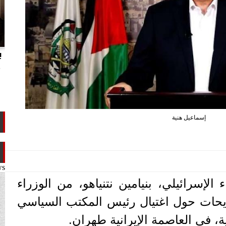
انتهاكات الدوحة.. تقرير يفضح تجاوزات
ب
تميم ضد ابن عمه طلال آل ثاني
م
إسماعيل هنية
ws
إسرائيلي، بنيامين نتنياهو، من الوزراء
صريحات حول اغتيال رئيس المكتب السياسي
 في العاصمة الإيرانية طهران.