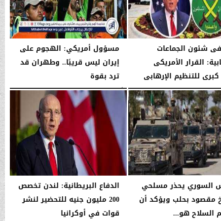
فى شئون الجماعات
مسؤول أمريكي: الهجوم على
بية: القرار الأمريكى
إيران ليس قريبًا.. وطهران قد
كبرى للتنظيم الإرهابى
ترد بقوة
03:39 صـ
الأربعاء، 14 يناير 2026
03:39 صـ
 السوري يحذر مسلحي
الدفاع البريطانية: لندن تخصص
 مقصود بحلب ويؤكد أن
200 مليون جنيه للتحضير لنشر
 السلاح هو...
قوات في أوكرانيا