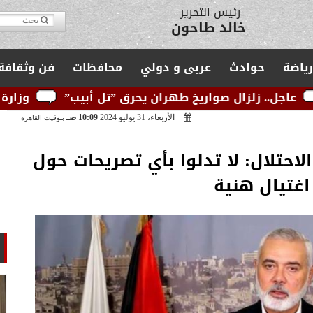
مدير التحرير
يوسف قبودان
رياضة
حوادث
عربى و دولي
محافظات
فن وثقافة
واريخ طهران يحرق ”تل أبيب”
وزارة الكهرباء: الشبكة
الأربعاء، 31 يوليو 2024
10:09 صـ
بتوقيت القاهرة
لاحتلال: لا تدلوا بأي تصريحات حول
اغتيال هنية