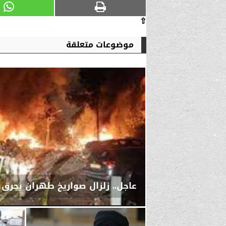
⇧
موضوعات متعلقة
عاجل.. زلزال صواريخ طهران يحرق 