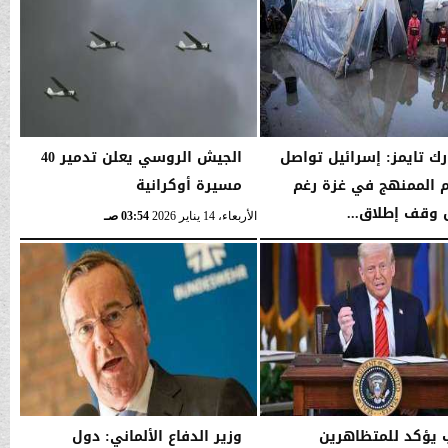
رك تايمز: إسرائيل تواصل
الجيش الروسي يعلن تدمير 40
 الممنهج في غزة رغم
مسيرة أوكرانية
 وقف إطلاق...
الأربعاء، 14 يناير 2026
03:54 صـ
03:56 صـ
 يؤكد للمتظاهرين
وزير الدفاع الألماني: دول