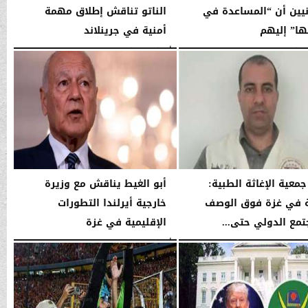
انيين أن “المساعدة في
الناتو تناقش إطلاق مهمة
ا” إليهم
أمنية في جرينلاند
03:53 صـ
الأربعاء، 14 يناير 2026
03:52 صـ
جمعية الإغاثة الطبية:
أبو الغيط يناقش مع وزيرة
ة في غزة فوق الوصف
خارجية أيرلندا التطورات
تمع الدولي حتى...
الإقليمية في غزة
03:52 صـ
الأربعاء، 14 يناير 2026
03:51 صـ