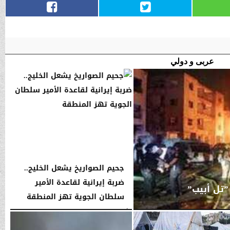
عربى و دولي
جحيم الصواريخ يشعل الخليج..
ضربة إيرانية لقاعدة الأمير
”تل أبيب”
سلطان الجوية تهز المنطقة
الأحد، 1 مارس 2026
04:22 صـ