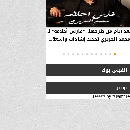
عد أيام من طرحها.. ”فارس أحلامه” لـ
بالفيديو… سامر 
حمد الحريري تحصد إشادات واسعة...
استراتيجية لزيارة 
انتقلت من ”
الفيس بوك
تويتر
Tweets by raeamne