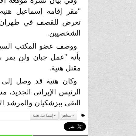
وفي بيان نشره موقعه الإل
"مقر إقامة إسماعيل هني
تعرض للقصف في طهران"،
الشخصيين.
ووصف عضو المكتب السيا
بأنه "عمل جبان ولن يمر 
مقتل هنية.
وكان هنية قد وصل إلى 
الرئيس الإيراني الجديد،
التقى ببزشكيان والمرشد الأ
نتنياهو
إسماعيل هنية