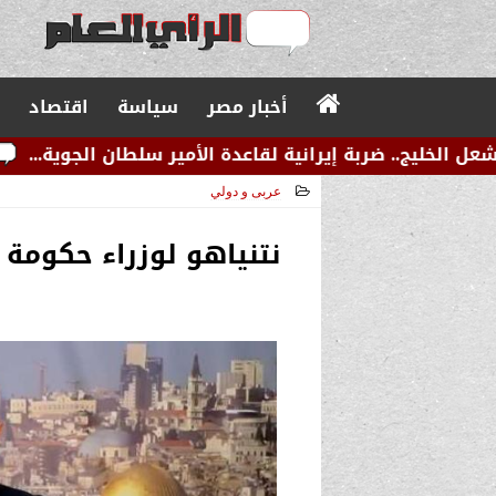
أخبار مصر
سياسة
اقتصاد
يرانية لقاعدة الأمير سلطان الجوية...
عاجل.. زلزال ص
عربى و دولي
2024-07-31 10:09:33
نتنياهو لوزراء حكومة ا