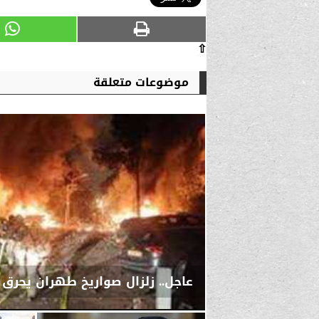
⇧
موضوعات متعلقة
عاجل.. زلزال صواريخ طهران يحرق 