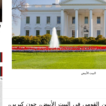
انتهاكات الدوحة.. تقرير يفضح تجاوزات
ب
تميم ضد ابن عمه طلال آل ثاني
م
البيت الأبيض
ws
ن القومي في البيت الأبيض، جون كيربي،