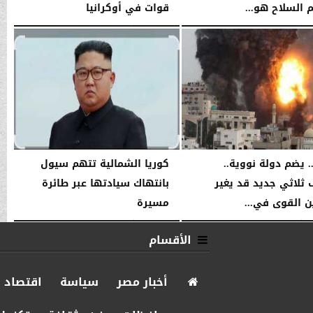
 السلاح هو...
قوات في أوكرانيا
06:38 صـ
السبت، 10 يناير 2026
06:38 صـ
. يضم دولة نووية..
كوريا الشمالية تتهم سيول
 ثلاثي جديد قد يغير
بانتهاك سيادتها عبر طائرة
ن القوى في...
مسيرة
06:36 صـ
السبت، 10 يناير 2026
06:36 صـ
الأقسام
أخبار مصر
سياسة
اقتصاد