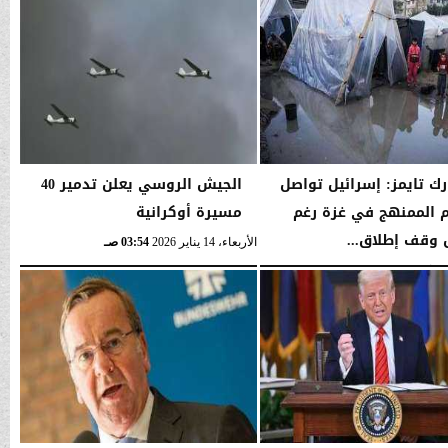
رك تايمز: إسرائيل تواصل
الجيش الروسي يعلن تدمير 40
 الممنهج في غزة رغم
مسيرة أوكرانية
 وقف إطلاق...
الأربعاء، 14 يناير 2026
03:54 صـ
03:56 صـ