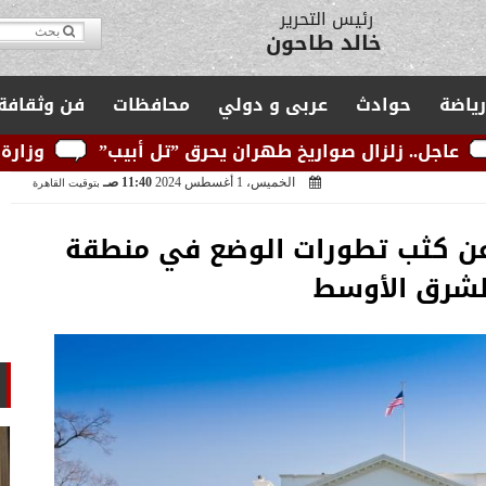
مدير التحرير
يوسف قبودان
رياضة
حوادث
عربى و دولي
محافظات
فن وثقافة
 صواريخ طهران يحرق ”تل أبيب”
وزارة الكهرباء: الشب
الخميس، 1 أغسطس 2024
11:40 صـ
بتوقيت القاهرة
 عن كثب تطورات الوضع في منطقة
لشرق الأوسط