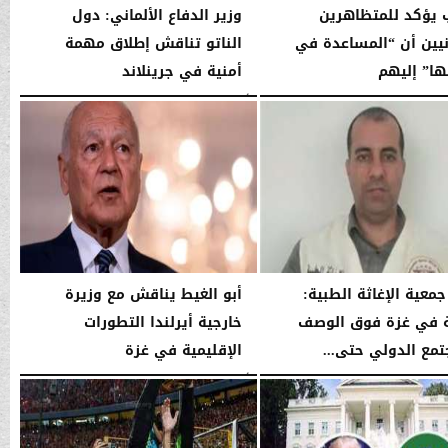
 يؤكد للمتظاهرين
وزير الدفاع الألماني: دول
انيين أن “المساعدة في
الناتو تناقش إطلاق مهمة
ا” إليهم
أمنية في جرينلاند
03:53 صـ
الأربعاء، 14 يناير 2026
03:52 صـ
جمعية الإغاثة الطبية:
أبو الغيط يناقش مع وزيرة
ة في غزة فوق الوصف
خارجية أيرلندا التطورات
تمع الدولي حتى...
الإقليمية في غزة
03:52 صـ
الأربعاء، 14 يناير 2026
03:51 صـ