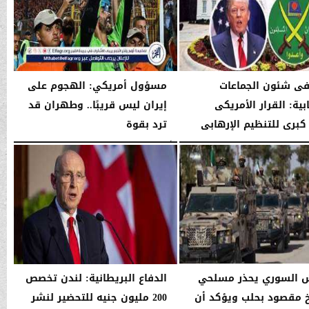
فى شئون الجماعات
مسؤول أمريكي: الهجوم على
بية: القرار الأمريكى
إيران ليس قريبًا.. وطهران قد
كبرى للتنظيم الإرهابى
ترد بقوة
03:39 صـ
الأربعاء، 14 يناير 2026
03:39 صـ
 السوري يحذر مسلحي
الدفاع البريطانية: لندن تخصص
 مقصود بحلب ويؤكد أن
200 مليون جنيه للتحضير لنشر