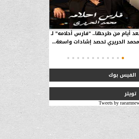
عد أيام من طرحها.. ”فارس أحلامه” لـ
بالفيديو… سامر 
حمد الحريري تحصد إشادات واسعة...
استراتيجية لزيارة 
انتقلت من ”
الفيس بوك
تويتر
Tweets by raeamne