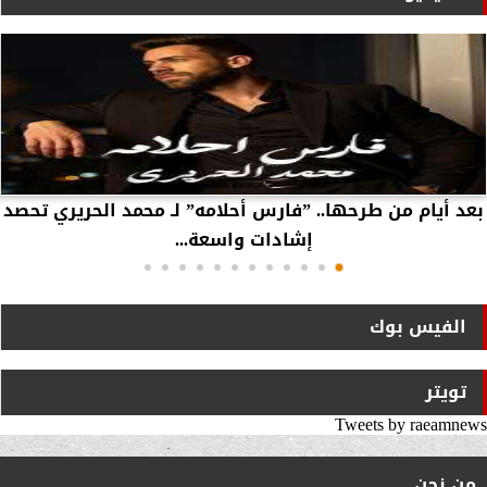
بعد أيام من طرحها.. ”فارس أحلامه” لـ محمد الحريري تحصد
إشادات واسعة...
الفيس بوك
تويتر
Tweets by raeamnews
من نحن