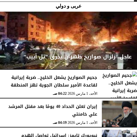
عربى و دولي
عاجل.. زلزال صواريخ طهران يحرق ”تل أبيب”
جحيم الصواريخ يشعل الخليج.. ضربة إيرانية
لقاعدة الأمير سلطان الجوية تهز المنطقة
الأحد، 1 مارس 2026
04:23 صـ
الأحد، 1 مارس 2026
04:22 صـ
إيران تعلن الحداد 40 يومًا بعد مقتل المرشد
علي خامنئي
الأحد، 1 مارس 2026
04:19 صـ
نيويورك تايمز: إسرائيل تواصل الهدم