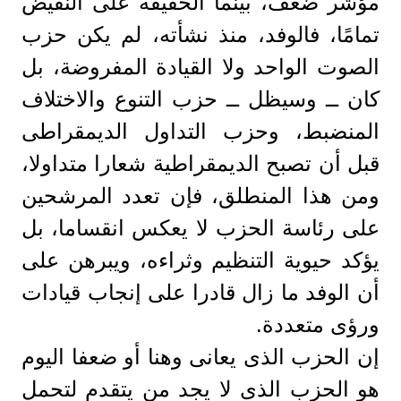
مؤشر ضعف، بينما الحقيقة على النقيض
تمامًا، فالوفد، منذ نشأته، لم يكن حزب
الصوت الواحد ولا القيادة المفروضة، بل
كان ــ وسيظل ــ حزب التنوع والاختلاف
المنضبط، وحزب التداول الديمقراطى
قبل أن تصبح الديمقراطية شعارا متداولا،
ومن هذا المنطلق، فإن تعدد المرشحين
على رئاسة الحزب لا يعكس انقساما، بل
يؤكد حيوية التنظيم وثراءه، ويبرهن على
أن الوفد ما زال قادرا على إنجاب قيادات
ورؤى متعددة.
إن الحزب الذى يعانى وهنا أو ضعفا اليوم
هو الحزب الذى لا يجد من يتقدم لتحمل