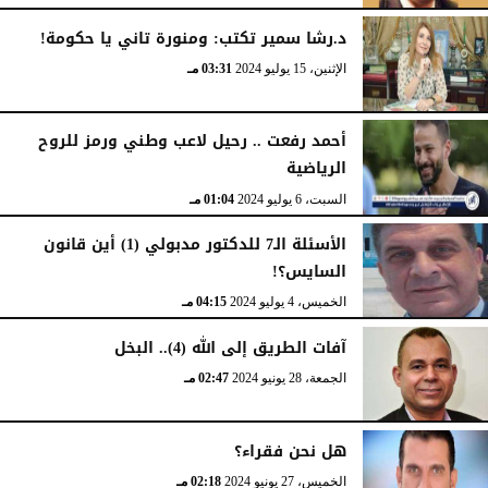
د.رشا سمير تكتب: ومنورة تاني يا حكومة!
الإثنين، 15 يوليو 2024
03:31 مـ
أحمد رفعت .. رحيل لاعب وطني ورمز للروح
الرياضية
السبت، 6 يوليو 2024
01:04 مـ
الأسئلة الـ7 للدكتور مدبولي (1) أين قانون
السايس؟!
الخميس، 4 يوليو 2024
04:15 مـ
آفات الطريق إلى الله (4).. البخل
الجمعة، 28 يونيو 2024
02:47 مـ
هل نحن فقراء؟
الخميس، 27 يونيو 2024
02:18 مـ