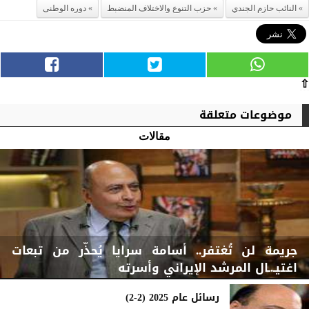
النائب حازم الجندي
حزب التنوع والاختلاف المنضبط
دوره الوطنى
⇧
موضوعات متعلقة
مقالات
جريمة لن تُغتفر.. أسامة سرايا يُحذّر من تبعات
اغتيـ.ـال المرشد الإيراني وأسرته
رسائل عام 2025 (2-2)