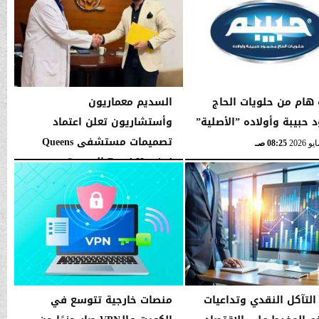
 هام من حلويات الحاج
السديم معماريون
 حبيبة وأولاده ”الأصلية”
وأستشاريون تعلن اعتماد
تصميمات مستشفى Queens
08:25 صـ
Royal Hospital الجديدة
بالتجمع...
الأحد، 10 مايو 2026
08:40 صـ
 التآكل النقدي وتداعيات
منصات خارجية تتوسع في