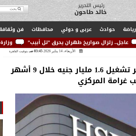
مدير التحرير
يوسف قبودان
رياضة
حوادث
عربى و دولي
محافظات
فن وثقافة
 صواريخ طهران يحرق ”تل أبيب”
وزارة الكهرباء: الشب
الأربعاء، 14 يناير 2026
03:45 صـ
بتوقيت القاهرة
HSBC مصر يسجل خسائر تشغيل 1.6 مليار جنيه خلال 9 أشهر
 غرامة المركزي