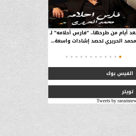
عد أيام من طرحها.. ”فارس أحلامه” لـ
بالفيديو… سامر 
حمد الحريري تحصد إشادات واسعة...
استراتيجية لزيارة 
انتقلت من ”
الفيس بوك
تويتر
Tweets by raeamne