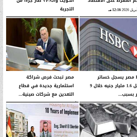
م المفرط على الاقتصاد
الكويت والـVPN صار جزءًا من
التجربة
12:16 مـ
السبت، 4 أبريل 2026
05:24 صـ
HSBC مصر يسجل خسائر
مصر تبحث فرص شراكة
تشغيل 1.6 مليار جنيه خلال 9
استثمارية جديدة في قطاع
بسبب...
التعدين مع شركات صينية...
03:45 صـ
الأربعاء، 14 يناير 2026
03:42 صـ