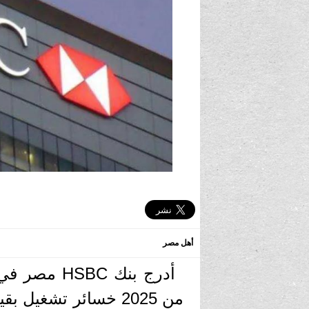
أهل مصر
أدرج بنك BC