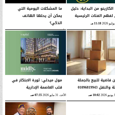
الكازينو من البداية: دليل
ما المشكلات اليومية التي
لفهم الفئات الرئيسية
يمكن أن يحلها الهاتف
الذكي؟
11:18 مـ
الأحد، 21 يونيو 2026
06:15 صـ
ن فاضية للبيع بالجملة
مول ميدلي: ثورة الابتكار في
النقل 01096819943
قلب العاصمة الإدارية
10:02 صـ
الأحد، 31 مايو 2026
07:35 صـ