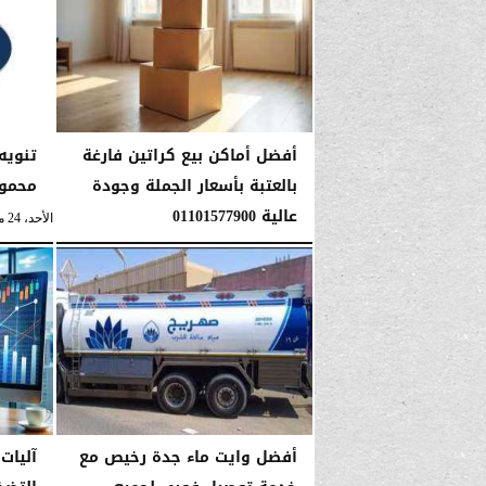
أفضل أماكن بيع كراتين فارغة
تنويه
بالعتبة بأسعار الجملة وجودة
محمود
عالية 01101577900
الأحد، 24 مايو 2026
الإثنين، 1 يونيو 2026
06:42 صـ
أفضل وايت ماء جدة رخيص مع
آليات