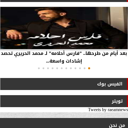
بعد أيام من طرحها.. ”فارس أحلامه” لـ محمد الحريري تحصد
إشادات واسعة...
الفيس بوك
تويتر
Tweets by raeamnews
من نحن