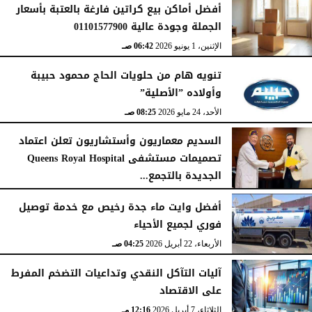
أفضل أماكن بيع كراتين فارغة بالعتبة بأسعار
الجملة وجودة عالية 01101577900
الإثنين، 1 يونيو 2026
06:42 صـ
تنويه هام من حلويات الحاج محمود حبيبة
وأولاده ”الأصلية”
الأحد، 24 مايو 2026
08:25 صـ
السديم معماريون وأستشاريون تعلن اعتماد
تصميمات مستشفى Queens Royal Hospital
الجديدة بالتجمع...
الأحد، 10 مايو 2026
08:40 صـ
أفضل وايت ماء جدة رخيص مع خدمة توصيل
فوري لجميع الأحياء
الأربعاء، 22 أبريل 2026
04:25 صـ
آليات التآكل النقدي وتداعيات التضخم المفرط
على الاقتصاد
الثلاثاء، 7 أبريل 2026
12:16 مـ