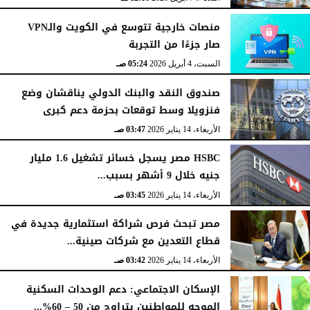
منصات خارجية تتوسع في الكويت والـVPN
صار جزءًا من التجربة
السبت، 4 أبريل 2026
05:24 صـ
صندوق النقد والبنك الدولي يناقشان وضع
فنزويلا وسط توقعات بحزمة دعم كبرى
الأربعاء، 14 يناير 2026
03:47 صـ
HSBC مصر يسجل خسائر تشغيل 1.6 مليار
جنيه خلال 9 أشهر بسبب...
الأربعاء، 14 يناير 2026
03:45 صـ
مصر تبحث فرص شراكة استثمارية جديدة في
قطاع التعدين مع شركات صينية...
الأربعاء، 14 يناير 2026
03:42 صـ
الإسكان الاجتماعي: دعم الوحدات السكنية
الموجه للمواطنين يتراوح من 50 – 60%...