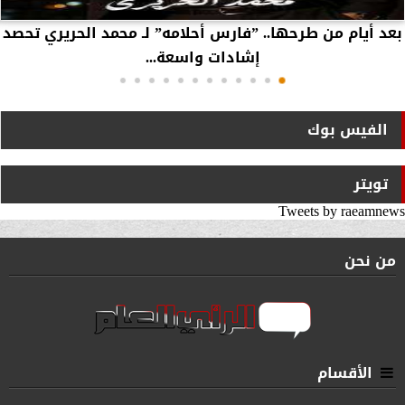
بعد أيام من طرحها.. ”فارس أحلامه” لـ محمد الحريري تحصد
إشادات واسعة...
الفيس بوك
تويتر
Tweets by raeamnews
من نحن
الأقسام