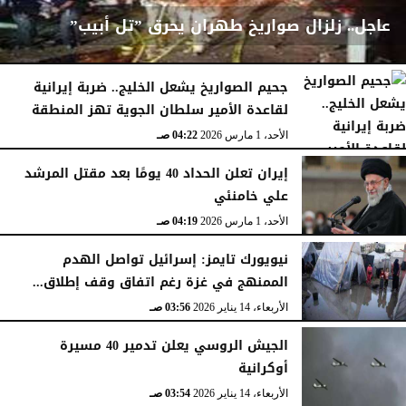
عاجل.. زلزال صواريخ طهران يحرق ”تل أبيب”
جحيم الصواريخ يشعل الخليج.. ضربة إيرانية
لقاعدة الأمير سلطان الجوية تهز المنطقة
الأحد، 1 مارس 2026
04:23 صـ
الأحد، 1 مارس 2026
04:22 صـ
إيران تعلن الحداد 40 يومًا بعد مقتل المرشد
علي خامنئي
الأحد، 1 مارس 2026
04:19 صـ
نيويورك تايمز: إسرائيل تواصل الهدم
الممنهج في غزة رغم اتفاق وقف إطلاق...
الأربعاء، 14 يناير 2026
03:56 صـ
الجيش الروسي يعلن تدمير 40 مسيرة
أوكرانية
الأربعاء، 14 يناير 2026
03:54 صـ