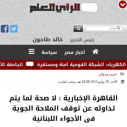
يوسف قبودان
مدير التحرير
خالد طاحون
رئيس التحرير
أخبار مصر
سياسة
هرباء: الشبكة القومية آمنة ومستقرة
الجامعة الأمريك
عربى و دولي
الأحد، 28 يوليو 2024
12:24 صـ
بتوقيت القاهرة
2024-07-28 00:24:19
القاهرة الإخبارية : ‏لا صحة لما يتم
تداوله عن توقف الملاحة الجوية
فى الأجواء اللبنانية