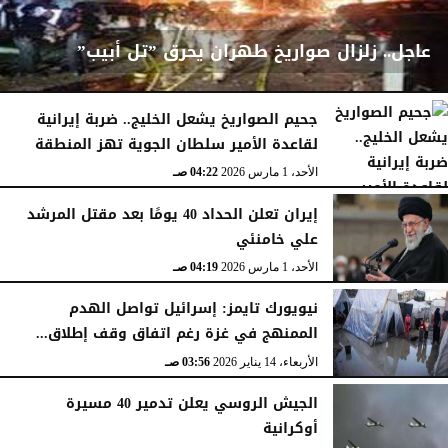
عاجل.. زلزال صواريخ طهران يحرق ”تل أبيب”
جحيم الصواريخ يشعل الخليج.. ضربة إيرانية
لقاعدة الأمير سلطان الجوية تهز المنطقة
الأحد، 1 مارس 2026
04:23 صـ
الأحد، 1 مارس 2026
04:22 صـ
إيران تعلن الحداد 40 يومًا بعد مقتل المرشد
علي خامنئي
الأحد، 1 مارس 2026
04:19 صـ
نيويورك تايمز: إسرائيل تواصل الهدم
الممنهج في غزة رغم اتفاق وقف إطلاق...
الأربعاء، 14 يناير 2026
03:56 صـ
الجيش الروسي يعلن تدمير 40 مسيرة
أوكرانية