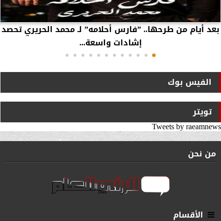
بعد أيام من طرحها.. ”فارس أحلامه” لـ محمد الحريري تحصد
إشادات واسعة...
الفيس بوك
تويتر
Tweets by raeamnews
من نحن
الأقسام